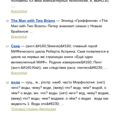
половины XX века компьютерных технологий, и, в&#8230;
…
Википедия
The Man with Two Brians
— Эпизод «Гриффинов» «The
86
Man with Two Brians» Питер знакомит семью с Новым
Брайаном …
Википедия
Скив
— (англ.&#160;Skeeve)&#160; главный герой
87
МИФического цикла Роберта Асприна. Скив появляется в
цикле на первых же страницах книги «Ещё один
великолепный МИФ». Родное измерение&#160; Пент
(англ.&#160;Klah), как следствие раса: пентюх&#8230; …
Википедия
вода
— сущ., ж., употр. наиб. часто Морфология: (нет)
88
чего? воды, чему? воде, (вижу) что? воду, чем? водой, о
чём? о воде; мн. что? воды, (нет) чего? вод, чему? водам,
(вижу) что? воды, чем? водами, о чём? о водах вода как
жидкость 1. Вода это&#8230; …
Толковый словарь Дмитриева