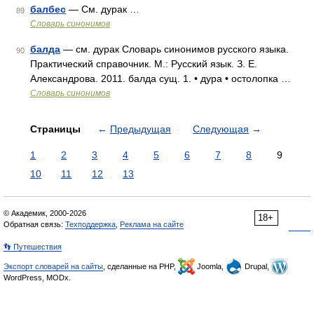
балбес
— См. дурак …
89
Словарь синонимов
балда
— см. дурак Словарь синонимов русского языка.
90
Практический справочник. М.: Русский язык. З. Е.
Александрова. 2011. балда сущ. 1. • дура • остолопка …
Словарь синонимов
Страницы
←
Предыдущая
Следующая
→
1
2
3
4
5
6
7
8
9
10
11
12
13
© Академик, 2000-2026
18+
Обратная связь:
Техподдержка
,
Реклама на сайте
👣 Путешествия
Экспорт словарей на сайты
, сделанные на PHP,
Joomla,
Drupal,
WordPress, MODx.